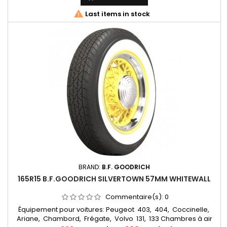
165 15, 165*15, 165-380, 165x380, 165/15, 165*15

Last items in stock
BRAND:
B.F. GOODRICH
165R15 B.F.GOODRICH SILVERTOWN 57MM WHITEWALL
Commentaire(s):
0
Équipement pour voitures: Peugeot 403, 404, Coccinelle,
Ariane, Chambord, Frégate, Volvo 131, 133 Chambres à air