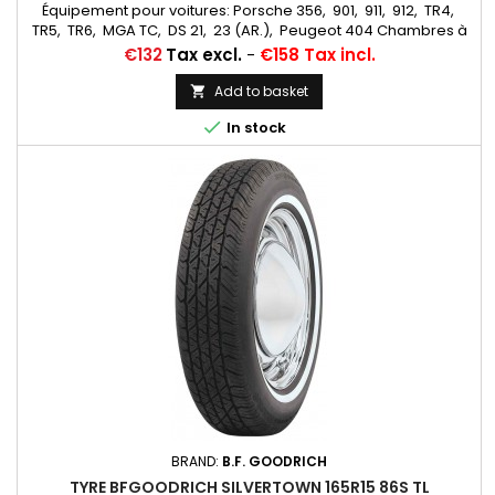
Équipement pour voitures: Porsche 356, 901, 911, 912, TR4,
TR5, TR6, MGA TC, DS 21, 23 (AR.), Peugeot 404 Chambres à
air conseillées: 145/155/165/500/560/185/70X15 Michelin valve
Price
€132
Tax excl.
-
€158 Tax incl.
oblique Caoutchouc (15E13) Autres appellations: 165R15,
165HR15, 165/80R15, 165x15, 165-15, 165 80 15, 165/80-15, 165 15,
Add to basket

165*15, 165-380, 165x380, 165/15, 165*15

In stock
BRAND:
B.F. GOODRICH
TYRE BFGOODRICH SILVERTOWN 165R15 86S TL