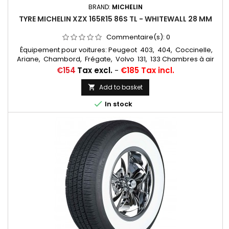
BRAND:
MICHELIN
TYRE MICHELIN XZX 165R15 86S TL - WHITEWALL 28 MM
Commentaire(s):
0
Équipement pour voitures: Peugeot 403, 404, Coccinelle,
Ariane, Chambord, Frégate, Volvo 131, 133 Chambres à air
conseillée: 145/155/165/500/560/185/70x15 MICHELIN VALVE
Price
€154
Tax excl.
-
€185 Tax incl.
OBLIQUE CAOUTCHOUC (15E13) (CC3401) Autres appellations:
165R15, 165SR15, 165/80R15, 165x15, 165-15, 165 80 15, 165/80-15,
Add to basket

165 15, 165*15, 165-380, 165x380, 165/15, 165*15

In stock