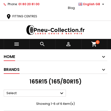

Phone:
01 80 20 81 00
English GB
Blog
location_on
FITTING CENTRES
0



shopping_cart
HOME
BRANDS
165R15 (165/80R15)

Select
Showing 1-6 of 6 item(s)