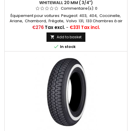
WHITEWALL 20 MM ( 3/4")
Commentaire(s):
0
Équipement pour voitures: Peugeot 403, 404, Coccinelle,
Ariane, Chambord, Frégate, Volvo 131, 133 Chambres à air
conseillée: 145/155/165/500/560/185/70x15 MICHELIN VALVE
Price
€276
Tax excl.
-
€331 Tax incl.
OBLIQUE CAOUTCHOUC (15E13) (CC3401) Autres appellations:
165R15, 165SR15, 165/80R15, 165x15, 165-15, 165 80 15, 165/80-15,
Add to basket

165 15, 165*15, 165-380, 165x380, 165/15, 165*15

In stock