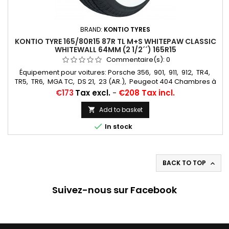
BRAND:
KONTIO TYRES
KONTIO TYRE 165/80R15 87R TL M+S WHITEPAW CLASSIC
WHITEWALL 64MM (2 1/2´´) 165R15
Commentaire(s):
0
Équipement pour voitures: Porsche 356, 901, 911, 912, TR4,
TR5, TR6, MGA TC, DS 21, 23 (AR.), Peugeot 404 Chambres à
air conseillées: 145/155/165/500/560/185/70X15 Michelin valve
Price
€173
Tax excl.
-
€208 Tax incl.
oblique Caoutchouc (15E13) Autres appellations: 165R15,
165HR15, 165/80R15, 165x15, 165-15, 165 80 15, 165/80-15, 165 15,
Add to basket

165*15, 165-380, 165x380, 165/15, 165*15...

In stock
BACK TO TOP

Suivez-nous sur Facebook