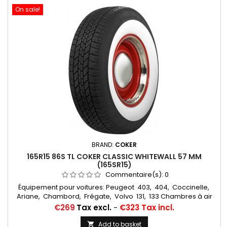
On sale!
BRAND:
COKER
165R15 86S TL COKER CLASSIC WHITEWALL 57 MM
(165SR15)
Commentaire(s):
0
Équipement pour voitures: Peugeot 403, 404, Coccinelle,
Ariane, Chambord, Frégate, Volvo 131, 133 Chambres à air
conseillée: 145/155/165/500/560/185/70x15 MICHELIN VALVE
Price
€269
Tax excl.
-
€323 Tax incl.
OBLIQUE CAOUTCHOUC (15E13) (CC3401) Autres appellations:
165R15, 165SR15, 165/80R15, 165x15, 165-15, 165 80 15, 165/80-15,
Add to basket
