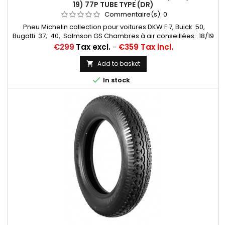
19) 77P TUBE TYPE (DR)
Commentaire(s):
0
Pneu Michelin collection pour voitures:DKW F 7, Buick 50,
Bugatti 37, 40, Salmson GS Chambres à air conseillées: 18/19
CD RET (valvage oblique) Michelin, 19 CR (valvage droit)...
Price
€299
Tax excl.
-
€359 Tax incl.
Autres appellations: 4,00-19; 4,50-19; 4,00x19; 4,50x19;
4,00/4,50-19; 400x19; 450x19; 400/450*19; 4,50*19
Add to basket


In stock