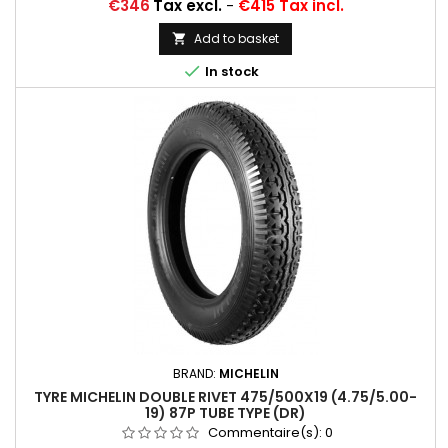
oblique) Michelin, 20 H (valvage droit)... Autres
Price
€346
Tax excl.
-
€415 Tax incl.
appellations: 5,25-19; 6,00-19; 5,25x19; 6,00x19; 5,25/6,00-19;
525x19; 600x19; 525/600-19; 525/600*19
Add to basket


In stock
BRAND:
MICHELIN
TYRE MICHELIN DOUBLE RIVET 475/500X19 (4.75/5.00-
19) 87P TUBE TYPE (DR)
Commentaire(s):
0