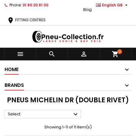

Phone:
01 80 20 81 00
English GB
Blog
location_on
FITTING CENTRES
0



shopping_cart
HOME
BRANDS
PNEUS MICHELIN DR (DOUBLE RIVET)

Select
Showing 1-11 of 11 item(s)