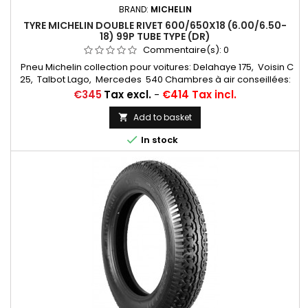
BRAND:
MICHELIN
TYRE MICHELIN DOUBLE RIVET 600/650X18 (6.00/6.50-
18) 99P TUBE TYPE (DR)
Commentaire(s):
0
Pneu Michelin collection pour voitures: Delahaye 175, Voisin C
25, Talbot Lago, Mercedes 540 Chambres à air conseillées:
17/18 H RET (valvage oblique)... Autres apellations: 6,00-18;
Price
€345
Tax excl.
-
€414 Tax incl.
6,50-18; 6,00x18; 6,50x18; 6,00/6,50-18; 600x18; 650x18;
6,00/6,50*18; 6,00*18
Add to basket


In stock