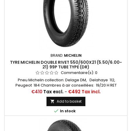
BRAND:
MICHELIN
TYRE MICHELIN DOUBLE RIVET 550/600X21 (5.50/6.00-
21) 99P TUBE TYPE (DR)
Commentaire(s):
0
Pneu Michelin collection: Delage DM, Delahaye 112,
Peugeot 184 Chambres à air conseillées: 19/20 H RET
(valvage oblique) Michelin, 20 H (valvage droit) ... Autres
Price
€410
Tax excl.
-
€492 Tax incl.
appellations: 5,50-21; 6,00-21; 5,50x21; 6,00x21; 5,50/6,00x21;
550x21; 600x21; 550/600/21; 550/600*21
Add to basket


In stock