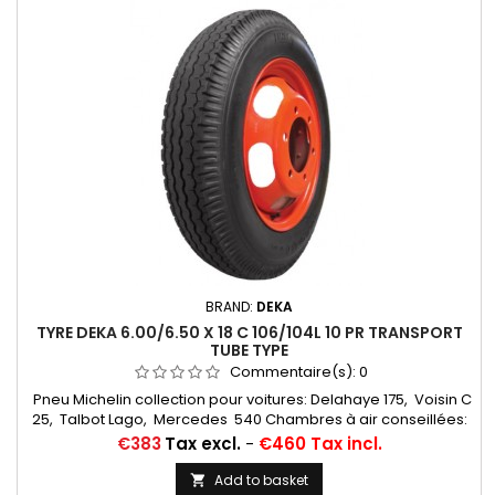
BRAND:
DEKA
TYRE DEKA 6.00/6.50 X 18 C 106/104L 10 PR TRANSPORT
TUBE TYPE
Commentaire(s):
0
Pneu Michelin collection pour voitures: Delahaye 175, Voisin C
25, Talbot Lago, Mercedes 540 Chambres à air conseillées:
17/18 H RET (valvage oblique)... Autres apellations: 6,00-18;
Price
€383
Tax excl.
-
€460 Tax incl.
6,50-18; 6,00x18; 6,50x18; 6,00/6,50-18; 600x18; 650x18;
6,00/6,50*18; 6,00*18
Add to basket
