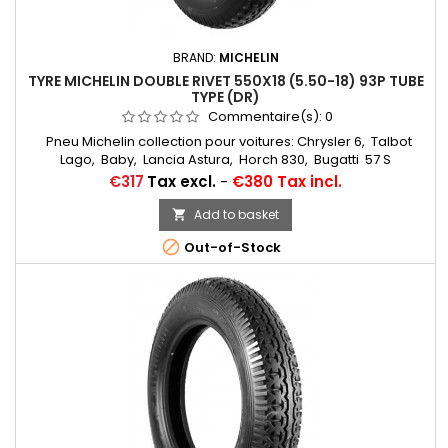
BRAND:
MICHELIN
TYRE MICHELIN DOUBLE RIVET 550X18 (5.50-18) 93P TUBE
TYPE (DR)
Commentaire(s):
0
Pneu Michelin collection pour voitures: Chrysler 6, Talbot
Lago, Baby, Lancia Astura, Horch 830, Bugatti 57 S
Chambres à air conseillées: 17/18 E RET (valvage oblique)...
Price
€317
Tax excl.
-
€380 Tax incl.
Autres apellations: 5,50-18; 5,50x18; 550x18; 550-18; 550-18;
5,50/18; 550/18
Add to basket


Out-of-Stock