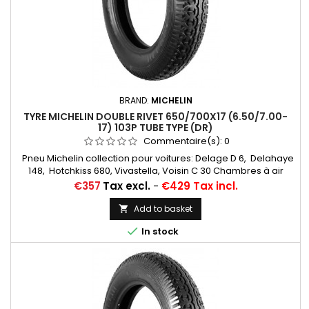
BRAND:
MICHELIN
TYRE MICHELIN DOUBLE RIVET 650/700X17 (6.50/7.00-
17) 103P TUBE TYPE (DR)
Commentaire(s):
0
Pneu Michelin collection pour voitures: Delage D 6, Delahaye
148, Hotchkiss 680, Vivastella, Voisin C 30 Chambres à air
conseillées: 17/18 H RET (valvage... Autres
Price
€357
Tax excl.
-
€429 Tax incl.
appellations: 6,50/7,00-17; 6,50-17; 7,00-17; 6,50x17; 7,00x17;
6,50-7,00x17; 650/700*17; 650/700/17; 6,50/7,00x17
Add to basket


In stock