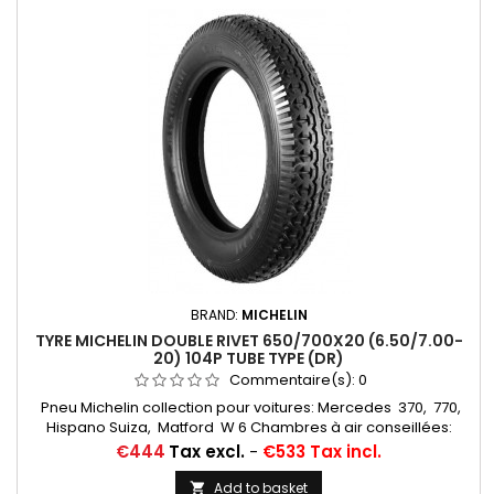
BRAND:
MICHELIN
TYRE MICHELIN DOUBLE RIVET 650/700X20 (6.50/7.00-
20) 104P TUBE TYPE (DR)
Commentaire(s):
0
Pneu Michelin collection pour voitures: Mercedes 370, 770,
Hispano Suiza, Matford W 6 Chambres à air conseillées:
19/20 H RET (valvage oblique) Michelin, 20 H (valvage
Price
€444
Tax excl.
-
€533 Tax incl.
central)... Autres appellations: 6,50-20; 7,00-20; 6,50x20;
7,00x20; 6,50/7,00-20; 650x20; 700x20; 650/700-20; 650/700*20
Add to basket
