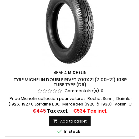
BRAND:
MICHELIN
TYRE MICHELIN DOUBLE RIVET 700X21 (7.00-21) 108P
TUBE TYPE (DR)
Commentaire(s):
0
Pneu Michelin collection pour voitures: Rochet Schn., Daimler
(1926, 1927), Lorraine B36, Mercedes (1928 à 1930), Voisin C
12, Cadillac 314 Chambres à air conseillées: 19/20 H RET
Price
€445
Tax excl.
-
€534 Tax incl.
(valvage oblique) Michelin, 20 H (valvage droit) ... Autres
appellations: 7,00-21; 7,00x21; 33x6,75; 33-6,75; 700x21; 700-21;
Add to basket

700/21; 700*21; 700-21

In stock