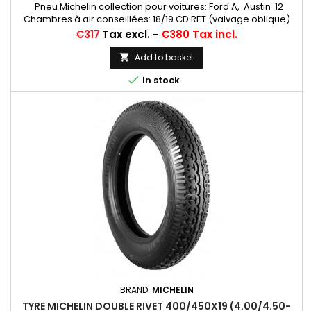
Pneu Michelin collection pour voitures: Ford A, Austin 12
Chambres à air conseillées: 18/19 CD RET (valvage oblique)
Michelin, 19 CR (valvage droit) ... Autres appellations: 4,75-19;
Price
€317
Tax excl.
-
€380 Tax incl.
5,00-19; 4,75x19; 5,00x19; 4,75/5,00-19; 475x19; 500x19;
475/500*19
Add to basket


In stock
BRAND:
MICHELIN
TYRE MICHELIN DOUBLE RIVET 400/450X19 (4.00/4.50-