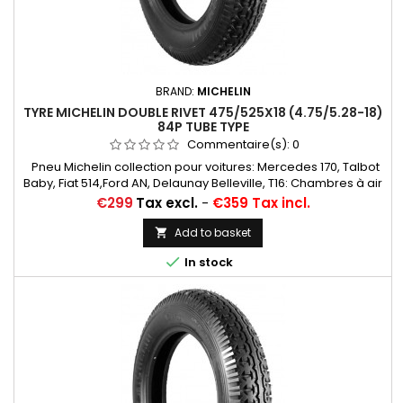
BRAND:
MICHELIN
TYRE MICHELIN DOUBLE RIVET 475/525X18 (4.75/5.28-18)
84P TUBE TYPE
Commentaire(s):
0
Pneu Michelin collection pour voitures: Mercedes 170, Talbot
Baby, Fiat 514,Ford AN, Delaunay Belleville, T16: Chambres à air
conseillées: 17/18 E RET (valvage oblique)... Autres
Price
€299
Tax excl.
-
€359 Tax incl.
appellations: 4,75/5,25-18; 4,75-18; 5,25-18; 4,75x18; 5,25x18;
525-18; 475/525-18; 475/525*18
Add to basket


In stock