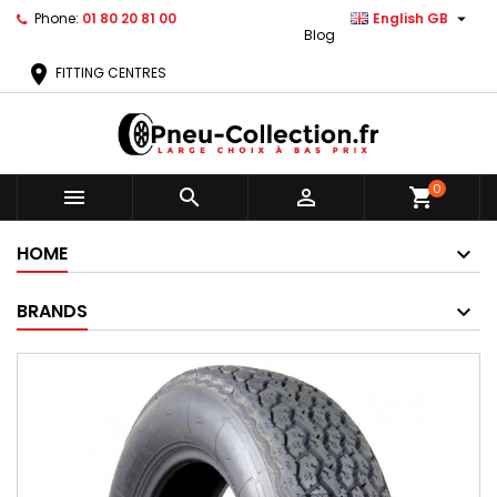

Phone:
01 80 20 81 00
English GB
Blog
location_on
FITTING CENTRES
0



shopping_cart
HOME
BRANDS