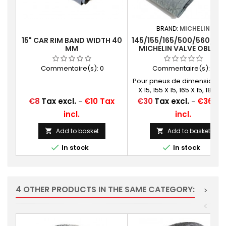
BRAND:
MICHELIN
15" CAR RIM BAND WIDTH 40
145/155/165/500/560/185
MM
MICHELIN VALVE OBLIQU
CAOUTCHOUC (15E13)
Commentaire(s):
0
Commentaire(s):
0
Pour pneus de dimensions: 
X 15, 155 X 15, 165 X 15, 180X 15
185/70 X 15, 500 X 15, 560 X 1
Price
Price
€8
Tax excl.
-
€10 Tax
€30
Tax excl.
-
€36 Ta
incl.
incl.
Add to basket
Add to basket




In stock
In stock
4 OTHER PRODUCTS IN THE SAME CATEGORY:
>
<