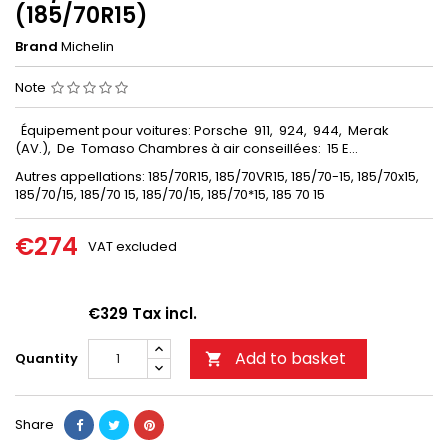
(185/70R15)
Brand
Michelin
Note
Équipement pour voitures: Porsche 911, 924, 944, Merak
(AV.), De Tomaso Chambres à air conseillées: 15 E...
Autres appellations:
185/70R15, 185/70VR15, 185/70-15, 185/70x15,
185/70/15, 185/70 15, 185/70/15, 185/70*15, 185 70 15
€274
VAT excluded
€329 Tax incl.
Add to basket
Quantity

Share